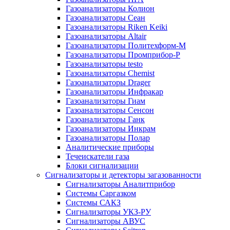
Газоанализаторы Колион
Газоанализаторы Сеан
Газоанализаторы Riken Keiki
Газоанализаторы Altair
Газоанализаторы Политехформ-М
Газоанализаторы Промприбор-Р
Газоанализаторы testo
Газоанализаторы Chemist
Газоанализаторы Drager
Газоанализаторы Инфракар
Газоанализаторы Гиам
Газоанализаторы Сенсон
Газоанализаторы Ганк
Газоанализаторы Инкрам
Газоанализаторы Полар
Аналитические приборы
Течеискатели газа
Блоки сигнализации
Сигнализаторы и детекторы загазованности
Сигнализаторы Аналитприбор
Системы Саргазком
Системы САКЗ
Сигнализаторы УКЗ-РУ
Сигнализаторы АВУС