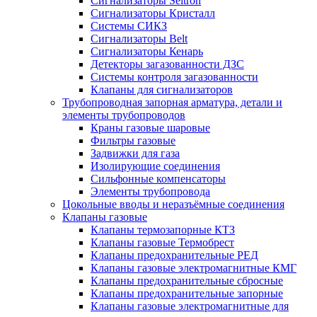
Сигнализаторы Seitron
Сигнализаторы Кристалл
Системы СИКЗ
Сигнализаторы Belt
Сигнализаторы Кенарь
Детекторы загазованности ДЗС
Системы контроля загазованности
Клапаны для сигнализаторов
Трубопроводная запорная арматура, детали и
элементы трубопроводов
Краны газовые шаровые
Фильтры газовые
Задвижки для газа
Изолирующие соединения
Сильфонные компенсаторы
Элементы трубопровода
Цокольные вводы и неразъёмные соединения
Клапаны газовые
Клапаны термозапорные КТЗ
Клапаны газовые Термобрест
Клапаны предохранительные РЕД
Клапаны газовые электромагнитные КМГ
Клапаны предохранительные сбросные
Клапаны предохранительные запорные
Клапаны газовые электромагнитные для