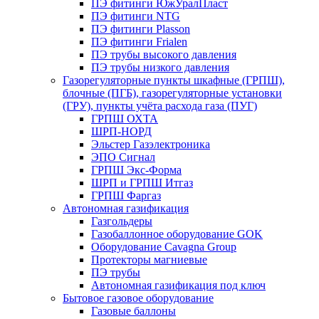
ПЭ фитинги ЮжУралПласт
ПЭ фитинги NTG
ПЭ фитинги Plasson
ПЭ фитинги Frialen
ПЭ трубы высокого давления
ПЭ трубы низкого давления
Газорегуляторные пункты шкафные (ГРПШ),
блочные (ПГБ), газорегуляторные установки
(ГРУ), пункты учёта расхода газа (ПУГ)
ГРПШ ОХТА
ШРП-НОРД
Эльстер Газэлектроника
ЭПО Сигнал
ГРПШ Экс-Форма
ШРП и ГРПШ Итгаз
ГРПШ Фаргаз
Автономная газификация
Газгольдеры
Газобаллонное оборудование GOK
Оборудование Cavagna Group
Протекторы магниевые
ПЭ трубы
Автономная газификация под ключ
Бытовое газовое оборудование
Газовые баллоны