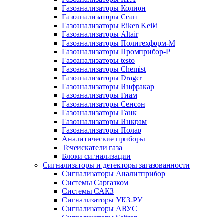
Газоанализаторы Колион
Газоанализаторы Сеан
Газоанализаторы Riken Keiki
Газоанализаторы Altair
Газоанализаторы Политехформ-М
Газоанализаторы Промприбор-Р
Газоанализаторы testo
Газоанализаторы Chemist
Газоанализаторы Drager
Газоанализаторы Инфракар
Газоанализаторы Гиам
Газоанализаторы Сенсон
Газоанализаторы Ганк
Газоанализаторы Инкрам
Газоанализаторы Полар
Аналитические приборы
Течеискатели газа
Блоки сигнализации
Сигнализаторы и детекторы загазованности
Сигнализаторы Аналитприбор
Системы Саргазком
Системы САКЗ
Сигнализаторы УКЗ-РУ
Сигнализаторы АВУС