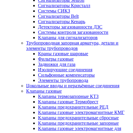
Сигнализаторы Seitron
Сигнализаторы Кристалл
Системы СИКЗ
Сигнализаторы Belt
Сигнализаторы Кенарь
Детекторы загазованности ДЗС
Системы контроля загазованности
Клапаны для сигнализаторов
Трубопроводная запорная арматура, детали и
элементы трубопроводов
Краны газовые шаровые
Фильтры газовые
Задвижки для газа
Изолирующие соединения
Сильфонные компенсаторы
Элементы трубопровода
Цокольные вводы и неразъёмные соединения
Клапаны газовые
Клапаны термозапорные КТЗ
Клапаны газовые Термобрест
Клапаны предохранительные РЕД
Клапаны газовые электромагнитные КМГ
Клапаны предохранительные сбросные
Клапаны предохранительные запорные
Клапаны газовые электромагнитные для