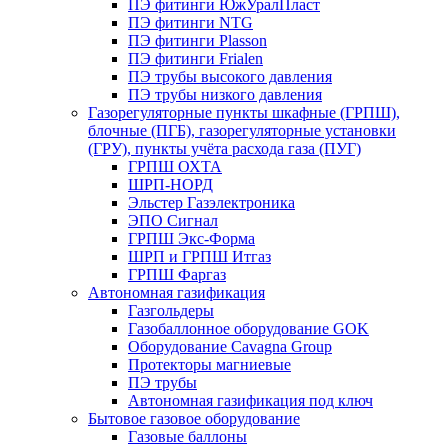
ПЭ фитинги ЮжУралПласт
ПЭ фитинги NTG
ПЭ фитинги Plasson
ПЭ фитинги Frialen
ПЭ трубы высокого давления
ПЭ трубы низкого давления
Газорегуляторные пункты шкафные (ГРПШ),
блочные (ПГБ), газорегуляторные установки
(ГРУ), пункты учёта расхода газа (ПУГ)
ГРПШ ОХТА
ШРП-НОРД
Эльстер Газэлектроника
ЭПО Сигнал
ГРПШ Экс-Форма
ШРП и ГРПШ Итгаз
ГРПШ Фаргаз
Автономная газификация
Газгольдеры
Газобаллонное оборудование GOK
Оборудование Cavagna Group
Протекторы магниевые
ПЭ трубы
Автономная газификация под ключ
Бытовое газовое оборудование
Газовые баллоны