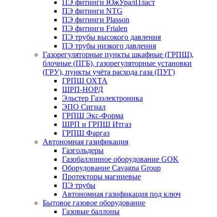
ПЭ фитинги ЮжУралПласт
ПЭ фитинги NTG
ПЭ фитинги Plasson
ПЭ фитинги Frialen
ПЭ трубы высокого давления
ПЭ трубы низкого давления
Газорегуляторные пункты шкафные (ГРПШ),
блочные (ПГБ), газорегуляторные установки
(ГРУ), пункты учёта расхода газа (ПУГ)
ГРПШ ОХТА
ШРП-НОРД
Эльстер Газэлектроника
ЭПО Сигнал
ГРПШ Экс-Форма
ШРП и ГРПШ Итгаз
ГРПШ Фаргаз
Автономная газификация
Газгольдеры
Газобаллонное оборудование GOK
Оборудование Cavagna Group
Протекторы магниевые
ПЭ трубы
Автономная газификация под ключ
Бытовое газовое оборудование
Газовые баллоны