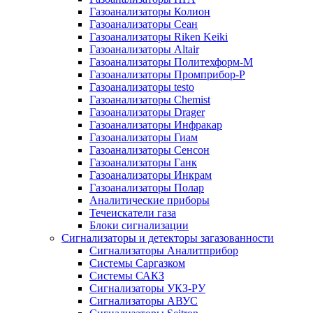
Газоанализаторы Колион
Газоанализаторы Сеан
Газоанализаторы Riken Keiki
Газоанализаторы Altair
Газоанализаторы Политехформ-М
Газоанализаторы Промприбор-Р
Газоанализаторы testo
Газоанализаторы Chemist
Газоанализаторы Drager
Газоанализаторы Инфракар
Газоанализаторы Гиам
Газоанализаторы Сенсон
Газоанализаторы Ганк
Газоанализаторы Инкрам
Газоанализаторы Полар
Аналитические приборы
Течеискатели газа
Блоки сигнализации
Сигнализаторы и детекторы загазованности
Сигнализаторы Аналитприбор
Системы Саргазком
Системы САКЗ
Сигнализаторы УКЗ-РУ
Сигнализаторы АВУС