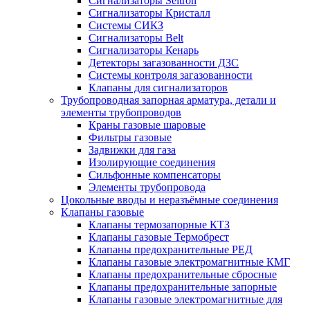
Сигнализаторы Seitron
Сигнализаторы Кристалл
Системы СИКЗ
Сигнализаторы Belt
Сигнализаторы Кенарь
Детекторы загазованности ДЗС
Системы контроля загазованности
Клапаны для сигнализаторов
Трубопроводная запорная арматура, детали и
элементы трубопроводов
Краны газовые шаровые
Фильтры газовые
Задвижки для газа
Изолирующие соединения
Сильфонные компенсаторы
Элементы трубопровода
Цокольные вводы и неразъёмные соединения
Клапаны газовые
Клапаны термозапорные КТЗ
Клапаны газовые Термобрест
Клапаны предохранительные РЕД
Клапаны газовые электромагнитные КМГ
Клапаны предохранительные сбросные
Клапаны предохранительные запорные
Клапаны газовые электромагнитные для