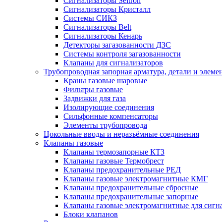
Сигнализаторы Seitron
Сигнализаторы Кристалл
Системы СИКЗ
Сигнализаторы Belt
Сигнализаторы Кенарь
Детекторы загазованности ДЗС
Системы контроля загазованности
Клапаны для сигнализаторов
Трубопроводная запорная арматура, детали и элем
Краны газовые шаровые
Фильтры газовые
Задвижки для газа
Изолирующие соединения
Сильфонные компенсаторы
Элементы трубопровода
Цокольные вводы и неразъёмные соединения
Клапаны газовые
Клапаны термозапорные КТЗ
Клапаны газовые Термобрест
Клапаны предохранительные РЕД
Клапаны газовые электромагнитные КМГ
Клапаны предохранительные сбросные
Клапаны предохранительные запорные
Клапаны газовые электромагнитные для сигн
Блоки клапанов