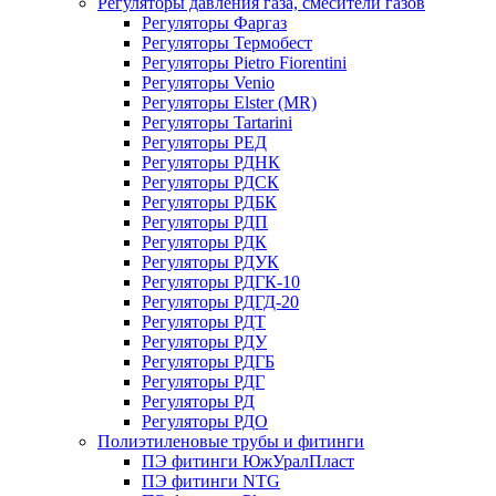
Регуляторы давления газа, смесители газов
Регуляторы Фаргаз
Регуляторы Термобест
Регуляторы Pietro Fiorentini
Регуляторы Venio
Регуляторы Elster (MR)
Регуляторы Tartarini
Регуляторы РЕД
Регуляторы РДНК
Регуляторы РДСК
Регуляторы РДБК
Регуляторы РДП
Регуляторы РДК
Регуляторы РДУК
Регуляторы РДГК-10
Регуляторы РДГД-20
Регуляторы РДТ
Регуляторы РДУ
Регуляторы РДГБ
Регуляторы РДГ
Регуляторы РД
Регуляторы РДО
Полиэтиленовые трубы и фитинги
ПЭ фитинги ЮжУралПласт
ПЭ фитинги NTG