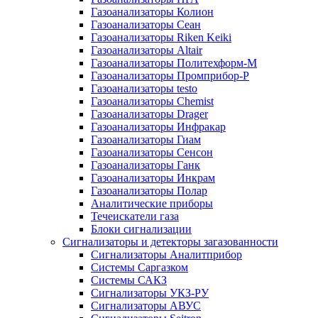
Газоанализаторы Колион
Газоанализаторы Сеан
Газоанализаторы Riken Keiki
Газоанализаторы Altair
Газоанализаторы Политехформ-М
Газоанализаторы Промприбор-Р
Газоанализаторы testo
Газоанализаторы Chemist
Газоанализаторы Drager
Газоанализаторы Инфракар
Газоанализаторы Гиам
Газоанализаторы Сенсон
Газоанализаторы Ганк
Газоанализаторы Инкрам
Газоанализаторы Полар
Аналитические приборы
Течеискатели газа
Блоки сигнализации
Сигнализаторы и детекторы загазованности
Сигнализаторы Аналитприбор
Системы Саргазком
Системы САКЗ
Сигнализаторы УКЗ-РУ
Сигнализаторы АВУС