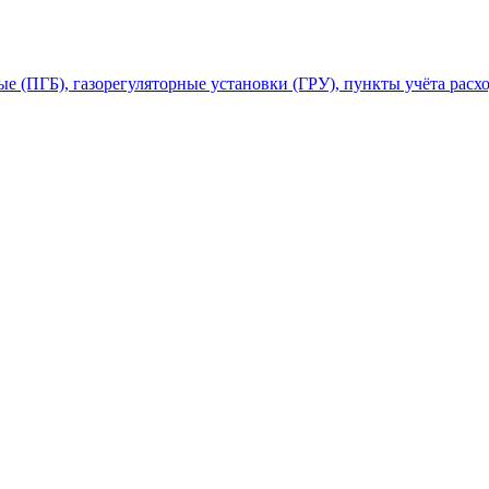
 (ПГБ), газорегуляторные установки (ГРУ), пункты учёта расхо