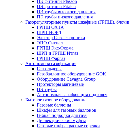
ПЭ фитинги Plasson
ПЭ фитинги Frialen
ПЭ трубы высокого давления
ПЭ трубы низкого давления
Газорегуляторные пункты шкафные (ГРПШ), блочные
ГРПШ ОХТА
ШРП-НОРД
Эльстер Газэлектроника
ЭПО Сигнал
ГРПШ Экс-Форма
ШРП и ГРПШ Итгаз
ГРПШ Фаргаз
Автономная газификация
Газгольдеры
Газобаллонное оборудование GOK
Оборудование Cavagna Group
Протекторы магниевые
ПЭ трубы
Автономная газификация под ключ
Бытовое газовое оборудование
Газовые баллоны
Шкафы для газовых баллонов
Гибкая подводка для газа
Диэлектрические муфты
Газовые инфракрасные горелки