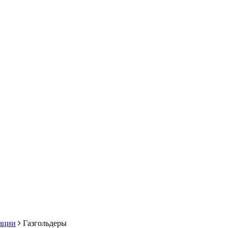
ации
Газгольдеры