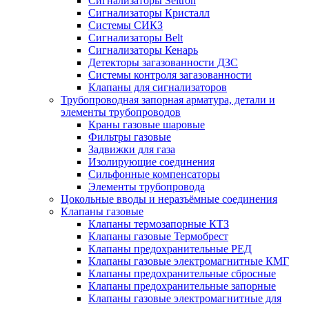
Сигнализаторы Seitron
Сигнализаторы Кристалл
Системы СИКЗ
Сигнализаторы Belt
Сигнализаторы Кенарь
Детекторы загазованности ДЗС
Системы контроля загазованности
Клапаны для сигнализаторов
Трубопроводная запорная арматура, детали и
элементы трубопроводов
Краны газовые шаровые
Фильтры газовые
Задвижки для газа
Изолирующие соединения
Сильфонные компенсаторы
Элементы трубопровода
Цокольные вводы и неразъёмные соединения
Клапаны газовые
Клапаны термозапорные КТЗ
Клапаны газовые Термобрест
Клапаны предохранительные РЕД
Клапаны газовые электромагнитные КМГ
Клапаны предохранительные сбросные
Клапаны предохранительные запорные
Клапаны газовые электромагнитные для