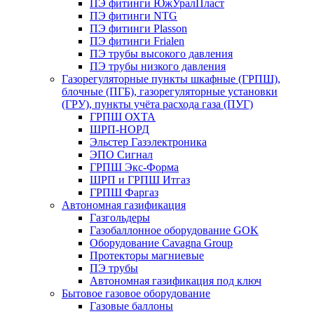
ПЭ фитинги ЮжУралПласт
ПЭ фитинги NTG
ПЭ фитинги Plasson
ПЭ фитинги Frialen
ПЭ трубы высокого давления
ПЭ трубы низкого давления
Газорегуляторные пункты шкафные (ГРПШ),
блочные (ПГБ), газорегуляторные установки
(ГРУ), пункты учёта расхода газа (ПУГ)
ГРПШ ОХТА
ШРП-НОРД
Эльстер Газэлектроника
ЭПО Сигнал
ГРПШ Экс-Форма
ШРП и ГРПШ Итгаз
ГРПШ Фаргаз
Автономная газификация
Газгольдеры
Газобаллонное оборудование GOK
Оборудование Cavagna Group
Протекторы магниевые
ПЭ трубы
Автономная газификация под ключ
Бытовое газовое оборудование
Газовые баллоны