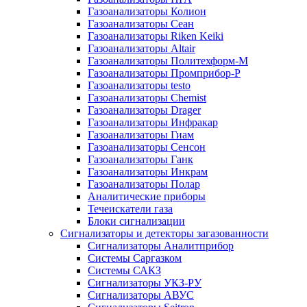
Газоанализаторы Колион
Газоанализаторы Сеан
Газоанализаторы Riken Keiki
Газоанализаторы Altair
Газоанализаторы Политехформ-М
Газоанализаторы Промприбор-Р
Газоанализаторы testo
Газоанализаторы Chemist
Газоанализаторы Drager
Газоанализаторы Инфракар
Газоанализаторы Гиам
Газоанализаторы Сенсон
Газоанализаторы Ганк
Газоанализаторы Инкрам
Газоанализаторы Полар
Аналитические приборы
Течеискатели газа
Блоки сигнализации
Сигнализаторы и детекторы загазованности
Сигнализаторы Аналитприбор
Системы Саргазком
Системы САКЗ
Сигнализаторы УКЗ-РУ
Сигнализаторы АВУС